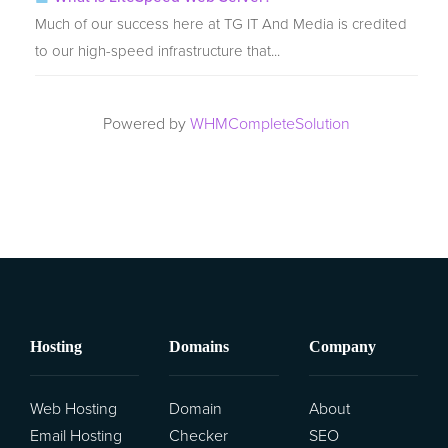
Much of our success here at TG IT And Media is credited
to our high-speed infrastructure that...
Перенести домен к нам
Powered by
WHMCompleteSolution
Hosting
Domains
Company
Web Hosting
Domain
About
Email Hosting
Checker
SEO