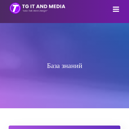
Главная
Магазин
Объявления
Просмотреть все
База знаний
База знаний
Webhosting
Статус сети
Email Hosting
Связь с нами
Reseller Hosting
Аккаунт
Webpage builder